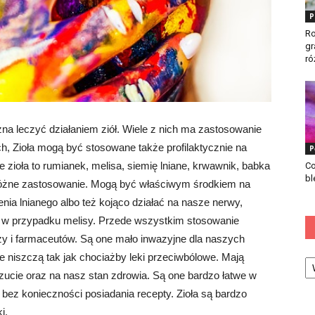
P
Ro
gr
ró
a leczyć działaniem ziół. Wiele z nich ma zastosowanie
h, Zioła mogą być stosowane także profilaktycznie na
P
zioła to rumianek, melisa, siemię lniane, krwawnik, babka
Co
bl
eróżne zastosowanie. Mogą być właściwym środkiem na
enia lnianego albo też kojąco działać na nasze nerwy,
k w przypadku melisy. Przede wszystkim stosowanie
rzy i farmaceutów. Są one mało inwazyjne dla naszych
Ka
e niszczą tak jak chociażby leki przeciwbólowe. Mają
cie oraz na nasz stan zdrowia. Są one bardzo łatwe w
 bez konieczności posiadania recepty. Zioła są bardzo
i.