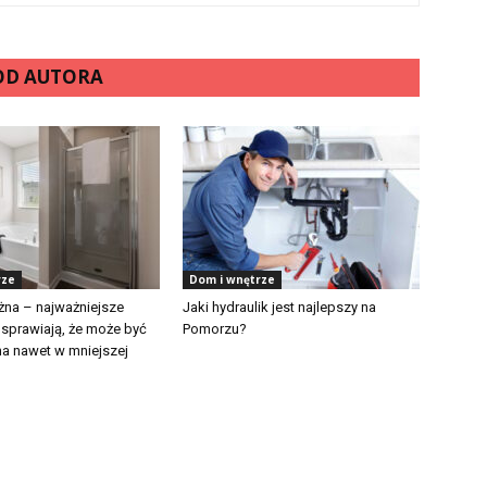
 OD AUTORA
rze
Dom i wnętrze
na – najważniejsze
Jaki hydraulik jest najlepszy na
e sprawiają, że może być
Pomorzu?
a nawet w mniejszej