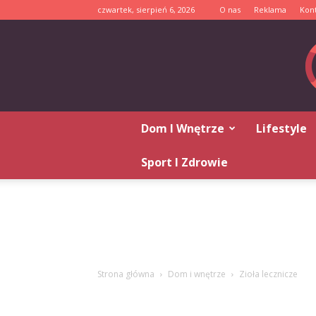
czwartek, sierpień 6, 2026
O nas
Reklama
Kon
Dom I Wnętrze
Lifestyle
Sport I Zdrowie
Strona główna
Dom i wnętrze
Zioła lecznicze