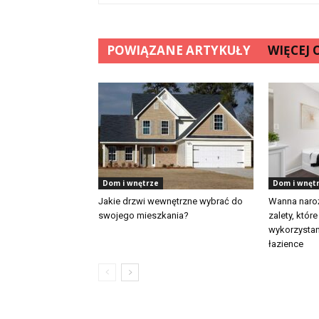
POWIĄZANE ARTYKUŁY
WIĘCEJ
Dom i wnętrze
Dom i wnęt
Jakie drzwi wewnętrzne wybrać do
Wanna naroż
swojego mieszkania?
zalety, któr
wykorzystan
łazience