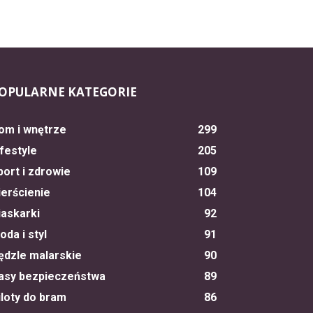
OPULARNE KATEGORIE
om i wnętrze
299
ifestyle
205
port i zdrowie
109
ierścienie
104
iaskarki
92
oda i styl
91
ędzle malarskie
90
asy bezpieczeństwa
89
iloty do bram
86