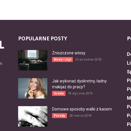
POPULARNE POSTY
P
Zniszczone włosy
D
25 września 2018
Moda i styl
L
ym
S
P
Jak wykonać dyskretny, ładny
makijaż do pracy?
P
18 stycznia 2019
Uroda
M
P
Domowe sposoby walki z kacem
P
28 marca 2018
Porady
P