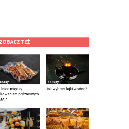
ZOBACZ TEŻ
orady
Zakupy
żnice między
Jak wybrać fajki wodne?
akowaniem próżniowym
 MAP