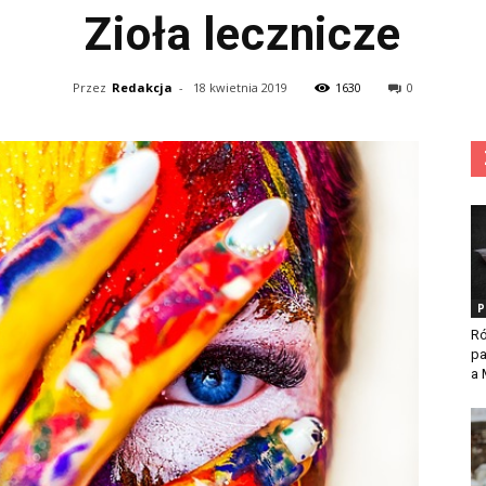
Zioła lecznicze
Przez
Redakcja
-
18 kwietnia 2019
1630
0
P
Ró
p
a