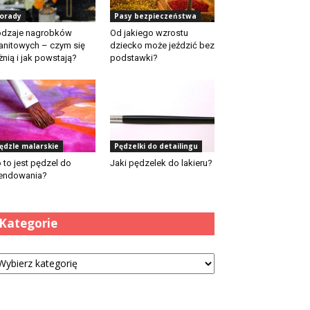
orady
Pasy bezpieczeństwa
dzaje nagrobków
Od jakiego wzrostu
anitowych – czym się
dziecko może jeździć bez
żnią i jak powstają?
podstawki?
ędzle malarskie
Pędzelki do detailingu
 to jest pędzel do
Jaki pędzelek do lakieru?
endowania?
Kategorie
tegorie