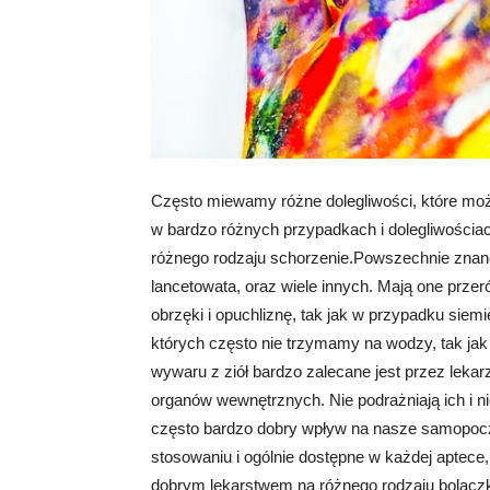
Często miewamy różne dolegliwości, które możn
w bardzo różnych przypadkach i dolegliwościac
różnego rodzaju schorzenie.Powszechnie znane 
lancetowata, oraz wiele innych. Mają one prz
obrzęki i opuchliznę, tak jak w przypadku siemi
których często nie trzymamy na wodzy, tak ja
wywaru z ziół bardzo zalecane jest przez leka
organów wewnętrznych. Nie podrażniają ich i ni
często bardzo dobry wpływ na nasze samopoczu
stosowaniu i ogólnie dostępne w każdej aptece,
dobrym lekarstwem na różnego rodzaju bolączk