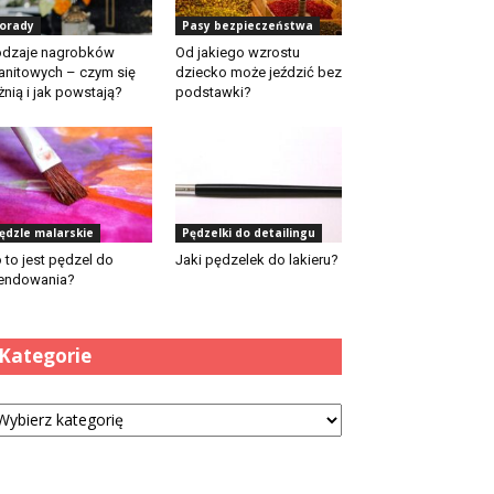
orady
Pasy bezpieczeństwa
dzaje nagrobków
Od jakiego wzrostu
anitowych – czym się
dziecko może jeździć bez
żnią i jak powstają?
podstawki?
ędzle malarskie
Pędzelki do detailingu
 to jest pędzel do
Jaki pędzelek do lakieru?
endowania?
Kategorie
tegorie