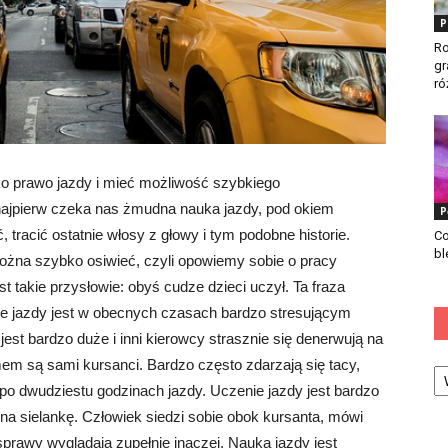
P
Ro
gr
ró
ko prawo jazdy i mieć możliwość szybkiego
ajpierw czeka nas żmudna nauka jazdy, pod okiem
P
ć, tracić ostatnie włosy z głowy i tym podobne historie.
Co
bl
ożna szybko osiwieć, czyli opowiemy sobie o pracy
st takie przysłowie: obyś cudze dzieci uczył. Ta fraza
 jazdy jest w obecnych czasach bardzo stresującym
est bardzo duże i inni kierowcy strasznie się denerwują na
Ka
em są sami kursanci. Bardzo często zdarzają się tacy,
 i po dwudziestu godzinach jazdy. Uczenie jazdy jest bardzo
 na sielankę. Człowiek siedzi sobie obok kursanta, mówi
sprawy wyglądają zupełnie inaczej. Nauka jazdy jest