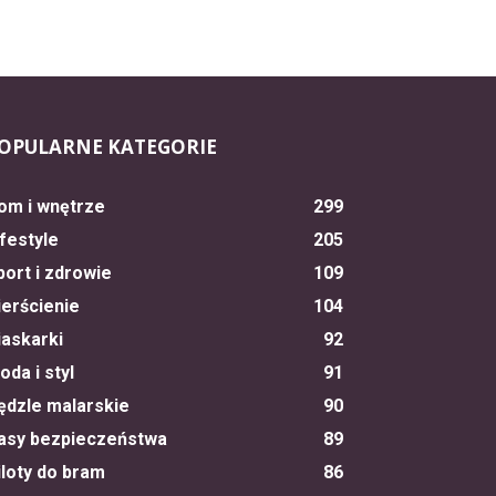
OPULARNE KATEGORIE
om i wnętrze
299
ifestyle
205
port i zdrowie
109
ierścienie
104
iaskarki
92
oda i styl
91
ędzle malarskie
90
asy bezpieczeństwa
89
iloty do bram
86