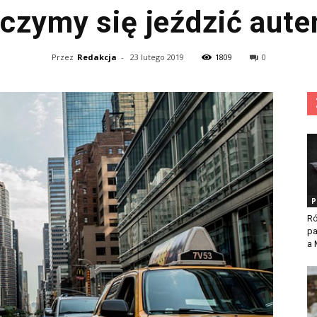
czymy się jeździć aut
Przez
Redakcja
-
23 lutego 2019
1809
0
P
Ró
p
a