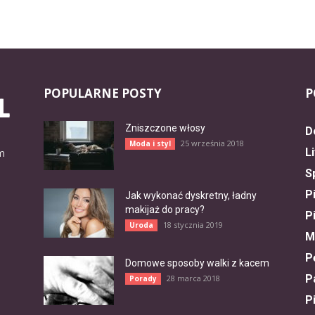
POPULARNE POSTY
P
Zniszczone włosy
D
25 września 2018
Moda i styl
L
ym
S
P
Jak wykonać dyskretny, ładny
makijaż do pracy?
P
18 stycznia 2019
Uroda
M
P
Domowe sposoby walki z kacem
P
28 marca 2018
Porady
P