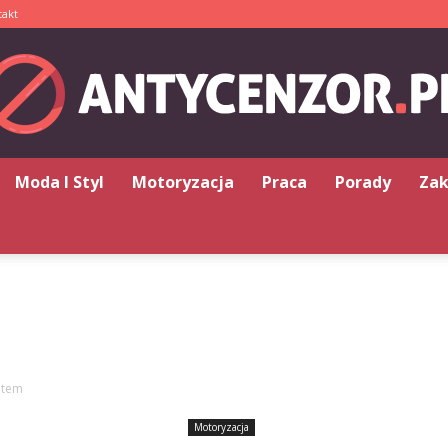
takt
Moda I Styl
Motoryzacja
Praca
Porady
Za
Antycenzor.pl
utem
Motoryzacja