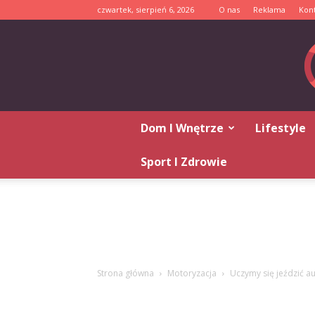
czwartek, sierpień 6, 2026
O nas
Reklama
Kon
Dom I Wnętrze
Lifestyle
Sport I Zdrowie
Strona główna
Motoryzacja
Uczymy się jeździć a