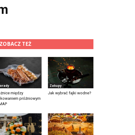
em
ZOBACZ TEŻ
orady
Zakupy
żnice między
Jak wybrać fajki wodne?
akowaniem próżniowym
 MAP