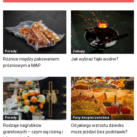
Porady
Zakupy
Różnice między pakowaniem
Jak wybrać fajki wodne?
próżniowym a MAP
Porady
Pasy bezpieczeństwa
Rodzaje nagrobków
Od jakiego wzrostu dziecko
granitowych – czym się różnią i
może jeździć bez podstawki?