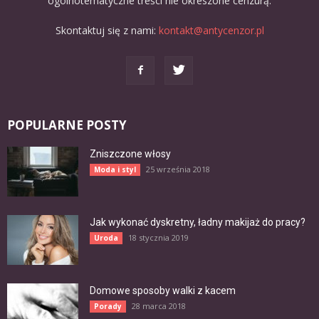
ogólnotematyczne treści nie okreszone cenzurą.
Skontaktuj się z nami:
kontakt@antycenzor.pl
POPULARNE POSTY
Zniszczone włosy
25 września 2018
Moda i styl
Jak wykonać dyskretny, ładny makijaż do pracy?
18 stycznia 2019
Uroda
Domowe sposoby walki z kacem
28 marca 2018
Porady