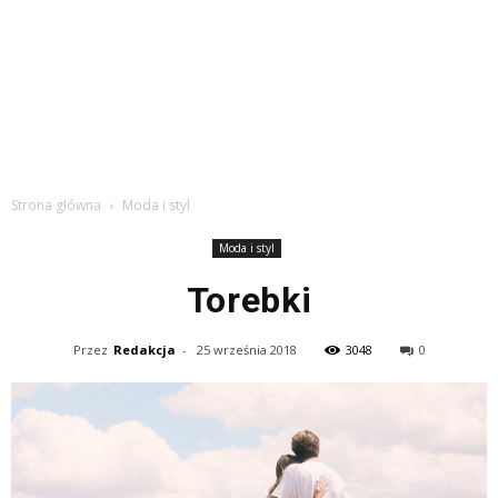
Strona główna
Moda i styl
Moda i styl
Torebki
Przez
Redakcja
-
25 września 2018
3048
0