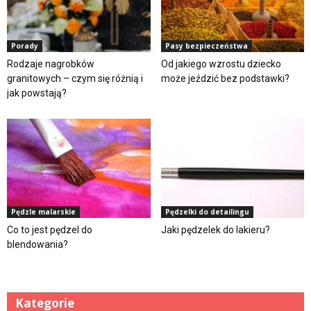
Porady
Pasy bezpieczeństwa
Rodzaje nagrobków
Od jakiego wzrostu dziecko
granitowych – czym się różnią i
może jeździć bez podstawki?
jak powstają?
Pędzle malarskie
Pędzelki do detailingu
Co to jest pędzel do
Jaki pędzelek do lakieru?
blendowania?
Kategorie