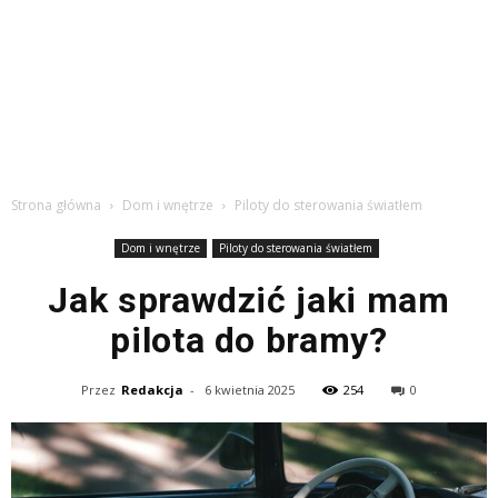
Strona główna
Dom i wnętrze
Piloty do sterowania światłem
Dom i wnętrze
Piloty do sterowania światłem
Jak sprawdzić jaki mam
pilota do bramy?
Przez
Redakcja
-
6 kwietnia 2025
254
0