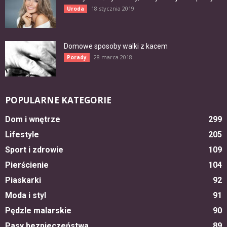
18 stycznia 2019
Uroda
Domowe sposoby walki z kacem
28 marca 2018
Porady
POPULARNE KATEGORIE
Dom i wnętrze
299
Lifestyle
205
Sport i zdrowie
109
Pierścienie
104
Piaskarki
92
Moda i styl
91
Pędzle malarskie
90
Pasy bezpieczeństwa
89