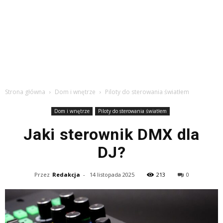
Strona główna
Dom i wnętrze
Piloty do sterowania światłem
Dom i wnętrze
Piloty do sterowania światłem
Jaki sterownik DMX dla
DJ?
Przez
Redakcja
-
14 listopada 2025
213
0