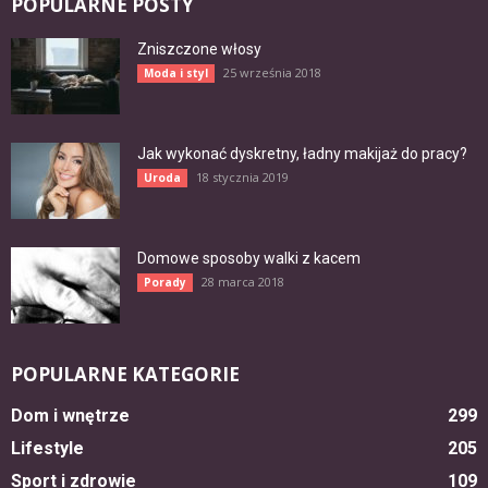
POPULARNE POSTY
Zniszczone włosy
25 września 2018
Moda i styl
Jak wykonać dyskretny, ładny makijaż do pracy?
18 stycznia 2019
Uroda
Domowe sposoby walki z kacem
28 marca 2018
Porady
POPULARNE KATEGORIE
Dom i wnętrze
299
Lifestyle
205
Sport i zdrowie
109