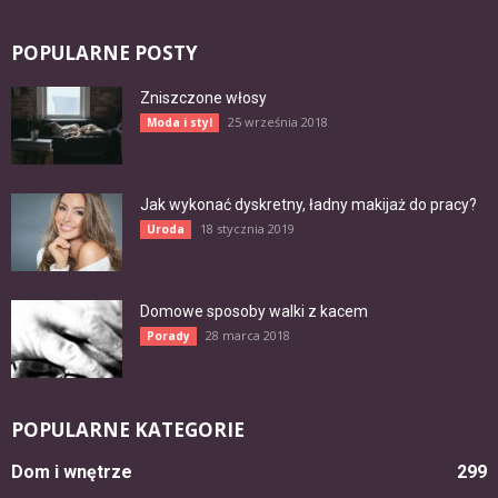
POPULARNE POSTY
Zniszczone włosy
25 września 2018
Moda i styl
Jak wykonać dyskretny, ładny makijaż do pracy?
18 stycznia 2019
Uroda
Domowe sposoby walki z kacem
28 marca 2018
Porady
POPULARNE KATEGORIE
Dom i wnętrze
299