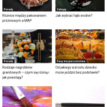
Porady
Zakupy
Różnice między pakowaniem
Jak wybrać fajki wodne?
próżniowym a MAP
Porady
Pasy bezpieczeństwa
Rodzaje nagrobków
Od jakiego wzrostu dziecko
granitowych – czym się różnią i
może jeździć bez podstawki?
jak powstają?