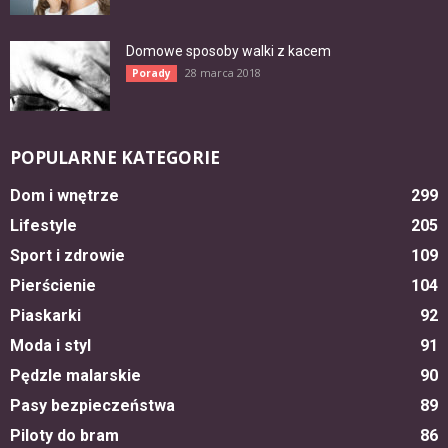
Domowe sposoby walki z kacem
28 marca 2018
Porady
POPULARNE KATEGORIE
Dom i wnętrze
299
Lifestyle
205
Sport i zdrowie
109
Pierścienie
104
Piaskarki
92
Moda i styl
91
Pędzle malarskie
90
Pasy bezpieczeństwa
89
Piloty do bram
86