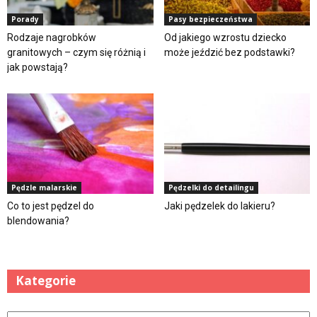
Porady
Pasy bezpieczeństwa
Rodzaje nagrobków
Od jakiego wzrostu dziecko
granitowych – czym się różnią i
może jeździć bez podstawki?
jak powstają?
Pędzle malarskie
Pędzelki do detailingu
Co to jest pędzel do
Jaki pędzelek do lakieru?
blendowania?
Kategorie
Kategorie