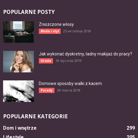
POPULARNE POSTY
Zniszczone włosy
25 września 2018
Moda i styl
Jak wykonać dyskretny, ładny makijaż do pracy?
18 stycznia 2019
Uroda
Domowe sposoby walki z kacem
28 marca 2018
Porady
POPULARNE KATEGORIE
Dom i wnętrze
299
Lifestyle
205