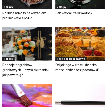
Porady
Zakupy
Różnice między pakowaniem
Jak wybrać fajki wodne?
próżniowym a MAP
Porady
Pasy bezpieczeństwa
Rodzaje nagrobków
Od jakiego wzrostu dziecko
granitowych – czym się różnią i
może jeździć bez podstawki?
jak powstają?