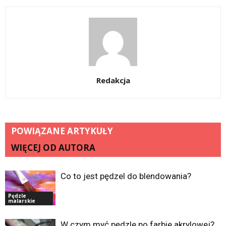
Redakcja
POWIĄZANE ARTYKUŁY
WIĘCEJ OD AUTORA
Co to jest pędzel do blendowania?
Pędzle
malarskie
W czym myć pędzle po farbie akrylowej?