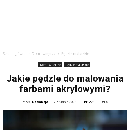
Strona główna
Dom i wnętrze
Pędzle malarskie
Dom i wnętrze
Pędzle malarskie
Jakie pędzle do malowania
farbami akrylowymi?
Przez
Redakcja
-
2 grudnia 2024
274
0