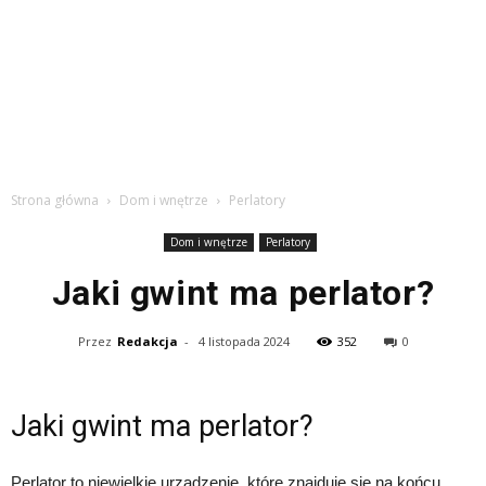
Strona główna
Dom i wnętrze
Perlatory
Dom i wnętrze
Perlatory
Jaki gwint ma perlator?
Przez
Redakcja
-
4 listopada 2024
352
0
Jaki gwint ma perlator?
Perlator to niewielkie urządzenie, które znajduje się na końcu