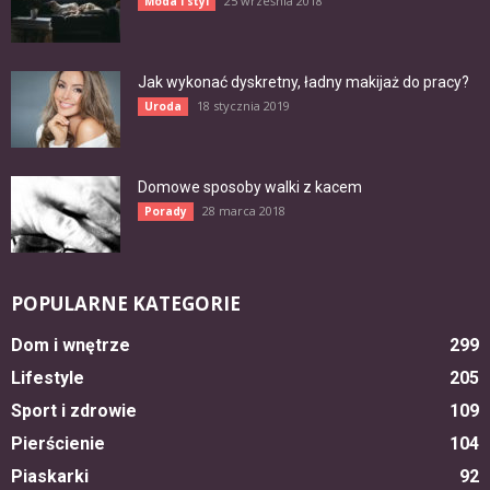
25 września 2018
Moda i styl
Jak wykonać dyskretny, ładny makijaż do pracy?
18 stycznia 2019
Uroda
Domowe sposoby walki z kacem
28 marca 2018
Porady
POPULARNE KATEGORIE
Dom i wnętrze
299
Lifestyle
205
Sport i zdrowie
109
Pierścienie
104
Piaskarki
92