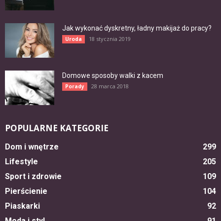
Jak wykonać dyskretny, ładny makijaż do pracy?
18 stycznia 2019
Uroda
Domowe sposoby walki z kacem
28 marca 2018
Porady
POPULARNE KATEGORIE
Dom i wnętrze
299
Lifestyle
205
Sport i zdrowie
109
Pierścienie
104
Piaskarki
92
Moda i styl
91