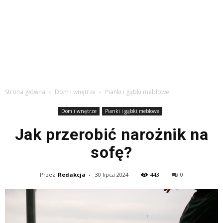
Strona główna
Dom i wnętrze
Pianki i gąbki meblowe
Dom i wnętrze
Pianki i gąbki meblowe
Jak przerobić narożnik na
sofę?
Przez
Redakcja
-
30 lipca 2024
443
0