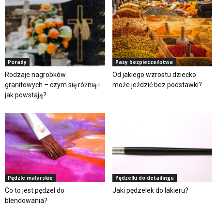
Porady
Pasy bezpieczeństwa
Rodzaje nagrobków
Od jakiego wzrostu dziecko
granitowych – czym się różnią i
może jeździć bez podstawki?
jak powstają?
Pędzle malarskie
Pędzelki do detailingu
Co to jest pędzel do
Jaki pędzelek do lakieru?
blendowania?