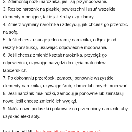
2. Zdemontuj nóżki narożnika, jeśli są przymocowane.
3. Rozłóż narożnik na płaskiej powierzchni i usuń wszelkie
elementy mocujące, takie jak śruby czy klamry.
4. Zmierz wymiary narożnika i zdecyduj, jak chcesz go przerobić
na sofę.
5. Jeśli chcesz usunąć jedno ramię narożnika, odłącz je od
reszty konstrukcji, usuwając odpowiednie mocowania.
6. Jeśli chcesz zmienić kształt narożnika, przycięż go
odpowiednio, używając narzędzi do cięcia materiałów
tapicerskich.
7. Po dokonaniu przeróbek, zamocuj ponownie wszystkie
elementy narożnika, używając śrub, klamer lub innych mocowań.
8. Jeśli narożnik miał nóżki, zamocuj je ponownie lub zainstaluj
nowe, jeśli chcesz zmienić ich wygląd.
9. Nałóż nowe poduszki i pokrowce na przerobiony narożnik, aby
uzyskać efekt sofy.
Link tagu HTML
do strony https://www.istaszow.pl/: