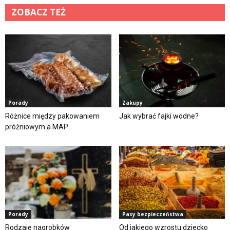
ZOBACZ TEŻ
Porady
Zakupy
Różnice między pakowaniem
Jak wybrać fajki wodne?
próżniowym a MAP
Porady
Pasy bezpieczeństwa
Rodzaje nagrobków
Od jakiego wzrostu dziecko