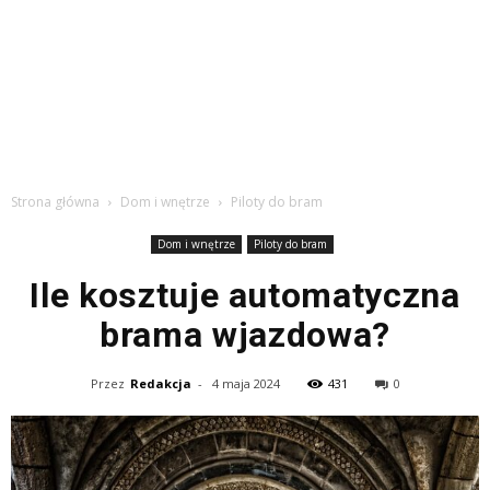
Strona główna
Dom i wnętrze
Piloty do bram
Dom i wnętrze
Piloty do bram
Ile kosztuje automatyczna
brama wjazdowa?
Przez
Redakcja
-
4 maja 2024
431
0