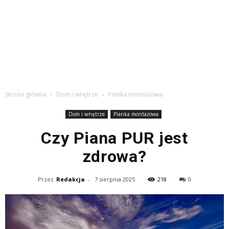
Strona główna
Dom i wnętrze
Pianka montażowa
Dom i wnętrze
Pianka montażowa
Czy Piana PUR jest
zdrowa?
Przez
Redakcja
-
7 sierpnia 2025
218
0