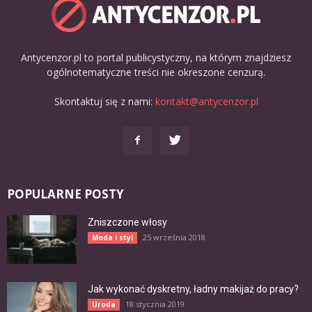
Antycenzor.pl to portal publicystyczny, na którym znajdziesz
ogólnotematyczne treści nie okreszone cenzurą.
Skontaktuj się z nami:
kontakt@antycenzor.pl
POPULARNE POSTY
Zniszczone włosy
25 września 2018
Moda i styl
Jak wykonać dyskretny, ładny makijaż do pracy?
18 stycznia 2019
Uroda