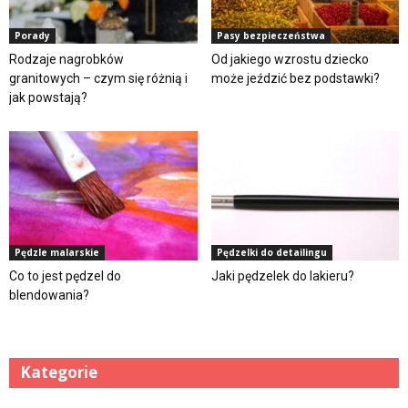
Porady
Pasy bezpieczeństwa
Rodzaje nagrobków
Od jakiego wzrostu dziecko
granitowych – czym się różnią i
może jeździć bez podstawki?
jak powstają?
Pędzle malarskie
Pędzelki do detailingu
Co to jest pędzel do
Jaki pędzelek do lakieru?
blendowania?
Kategorie