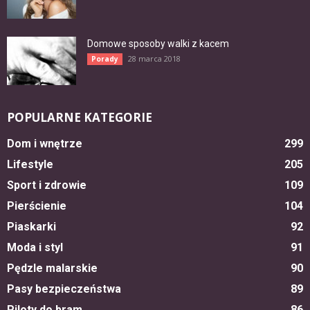
Domowe sposoby walki z kacem
28 marca 2018
Porady
POPULARNE KATEGORIE
Dom i wnętrze
299
Lifestyle
205
Sport i zdrowie
109
Pierścienie
104
Piaskarki
92
Moda i styl
91
Pędzle malarskie
90
Pasy bezpieczeństwa
89
Piloty do bram
86