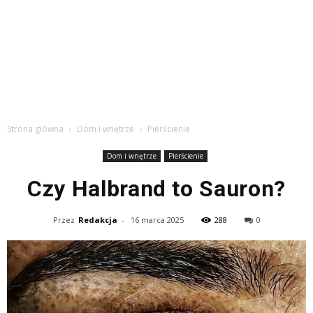
Strona główna
Dom i wnętrze
Pierścienie
Dom i wnętrze
Pierścienie
Czy Halbrand to Sauron?
Przez
Redakcja
-
16 marca 2025
288
0