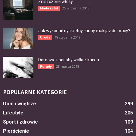
Zniszczone włosy
25 września 2018
Moda i styl
Jak wykonać dyskretny, ładny makijaż do pracy?
18 stycznia 2019
Uroda
Domowe sposoby walki z kacem
28 marca 2018
Porady
POPULARNE KATEGORIE
Dom i wnętrze
299
Lifestyle
205
Sport i zdrowie
109
Pierścienie
104