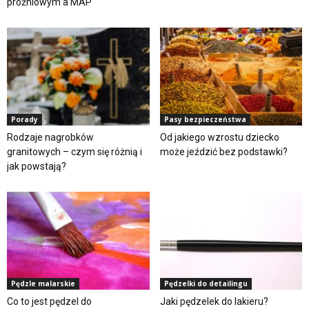
próżniowym a MAP
Porady
Pasy bezpieczeństwa
Rodzaje nagrobków
Od jakiego wzrostu dziecko
granitowych – czym się różnią i
może jeździć bez podstawki?
jak powstają?
Pędzle malarskie
Pędzelki do detailingu
Co to jest pędzel do
Jaki pędzelek do lakieru?