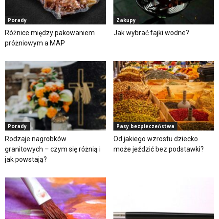
Porady
Zakupy
Różnice między pakowaniem
Jak wybrać fajki wodne?
próżniowym a MAP
Porady
Pasy bezpieczeństwa
Rodzaje nagrobków
Od jakiego wzrostu dziecko
granitowych – czym się różnią i
może jeździć bez podstawki?
jak powstają?