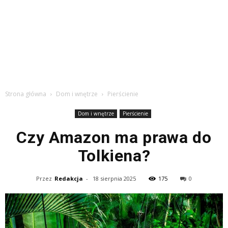
Strona główna
Dom i wnętrze
Pierścienie
Dom i wnętrze
Pierścienie
Czy Amazon ma prawa do
Tolkiena?
Przez
Redakcja
-
18 sierpnia 2025
175
0