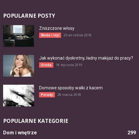
POPULARNE POSTY
Zniszczone włosy
25 września 2018
Moda i styl
Jak wykonać dyskretny, ładny makijaż do pracy?
18 stycznia 2019
Uroda
Domowe sposoby walki z kacem
28 marca 2018
Porady
POPULARNE KATEGORIE
Dom i wnętrze
299