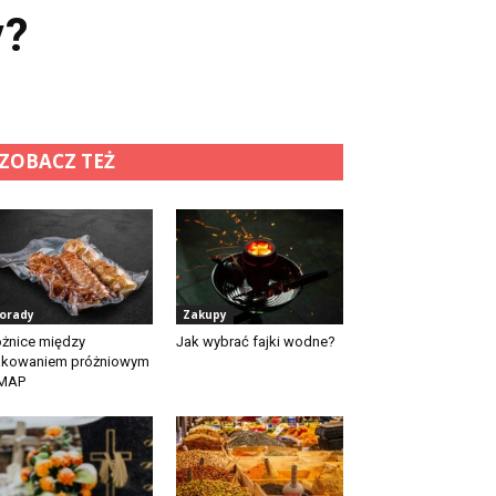
y?
ZOBACZ TEŻ
orady
Zakupy
żnice między
Jak wybrać fajki wodne?
akowaniem próżniowym
 MAP