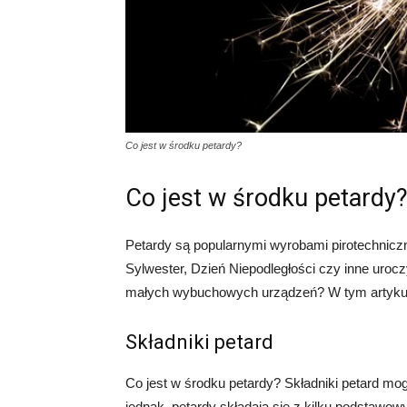
Co jest w środku petardy?
Co jest w środku petardy
Petardy są popularnymi wyrobami pirotechniczn
Sylwester, Dzień Niepodległości czy inne urocz
małych wybuchowych urządzeń? W tym artykule p
Składniki petard
Co jest w środku petardy? Składniki petard mogą
jednak, petardy składają się z kilku podstawow