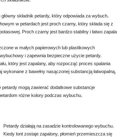
o główny składnik petardy, który odpowiada za wybuch.
wym w petardach jest proch czarny, który składa się z
potasowej. Proch czarny jest bardzo stabilny i łatwo zapala
czone w małych papierowych lub plastikowych
 wybuchowy i zapewnia bezpieczne użycie petardy.
riału, który jest zapalany, aby rozpocząć proces spalania
j wykonane z bawełny nasączonej substancją łatwopalną,
e petardy mogą zawierać dodatkowe substancje
ą petardom różne kolory podczas wybuchu.
Petardy działają na zasadzie kontrolowanego wybuchu.
Kiedy lont zostaje zapalony, płomień przemieszcza się