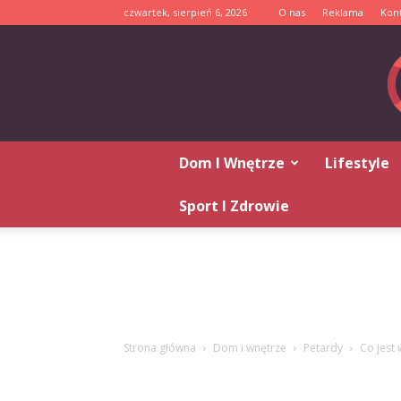
czwartek, sierpień 6, 2026
O nas
Reklama
Kon
Dom I Wnętrze
Lifestyle
Sport I Zdrowie
Strona główna
Dom i wnętrze
Petardy
Co jest