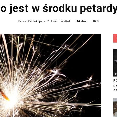
o jest w środku petard
Przez
Redakcja
-
23 kwietnia 2024
447
0
P
Ró
p
a