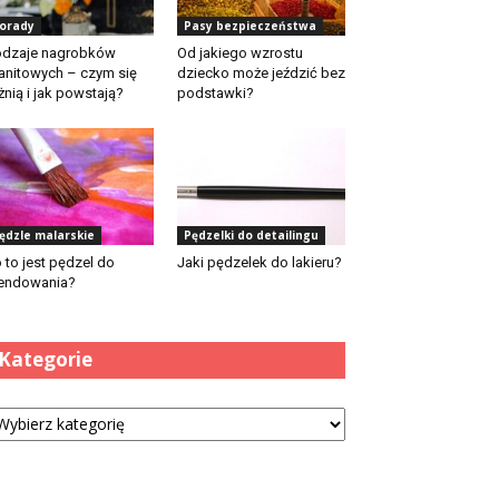
orady
Pasy bezpieczeństwa
dzaje nagrobków
Od jakiego wzrostu
anitowych – czym się
dziecko może jeździć bez
żnią i jak powstają?
podstawki?
ędzle malarskie
Pędzelki do detailingu
 to jest pędzel do
Jaki pędzelek do lakieru?
endowania?
Kategorie
tegorie