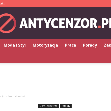
takt
Moda I Styl
Motoryzacja
Praca
Porady
Za
Antycenzor.pl
 w środku petardy?
Dom i wnętrze
Petardy