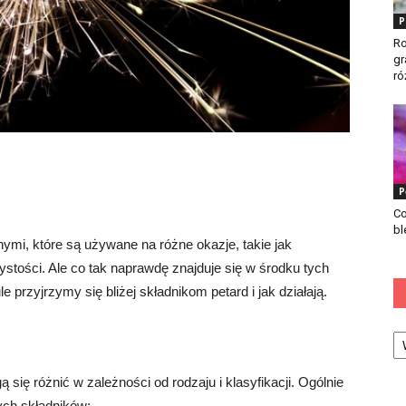
P
Ro
gr
ró
?
P
Co
bl
ymi, które są używane na różne okazje, takie jak
ystości. Ale co tak naprawdę znajduje się w środku tych
rzyjrzymy się bliżej składnikom petard i jak działają.
Ka
 się różnić w zależności od rodzaju i klasyfikacji. Ogólnie
ych składników: