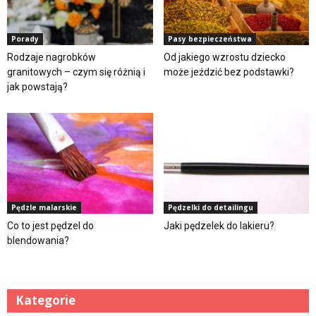
Porady
Pasy bezpieczeństwa
Rodzaje nagrobków
Od jakiego wzrostu dziecko
granitowych – czym się różnią i
może jeździć bez podstawki?
jak powstają?
Pędzle malarskie
Pędzelki do detailingu
Co to jest pędzel do
Jaki pędzelek do lakieru?
blendowania?
Kategorie