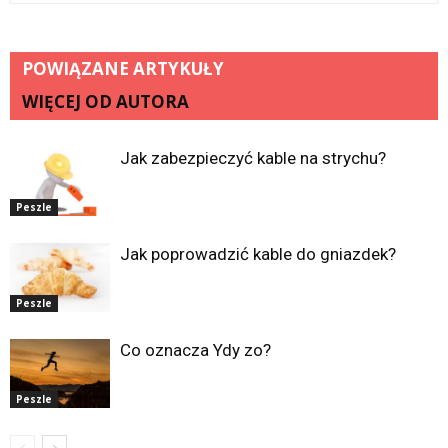
POWIĄZANE ARTYKUŁY
WIĘCEJ OD AUTORA
Jak zabezpieczyć kable na strychu?
Peszle
Jak poprowadzić kable do gniazdek?
Peszle
Co oznacza Ydy zo?
Peszle