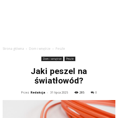
Strona główna
Dom i wnętrze
Peszle
Dom i wnętrze
Peszle
Jaki peszel na
światłowód?
Przez
Redakcja
-
31 lipca 2025
285
0