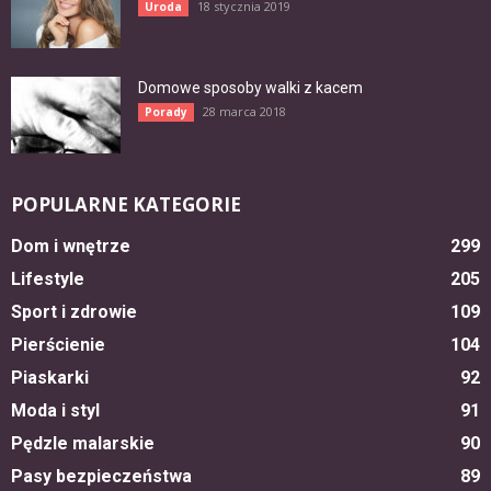
18 stycznia 2019
Uroda
Domowe sposoby walki z kacem
28 marca 2018
Porady
POPULARNE KATEGORIE
Dom i wnętrze
299
Lifestyle
205
Sport i zdrowie
109
Pierścienie
104
Piaskarki
92
Moda i styl
91
Pędzle malarskie
90
Pasy bezpieczeństwa
89