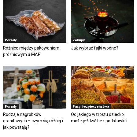
Porady
Zakupy
Różnice między pakowaniem
Jak wybrać fajki wodne?
próżniowym a MAP
Porady
Pasy bezpieczeństwa
Rodzaje nagrobków
Od jakiego wzrostu dziecko
granitowych – czym się różnią i
może jeździć bez podstawki?
jak powstają?