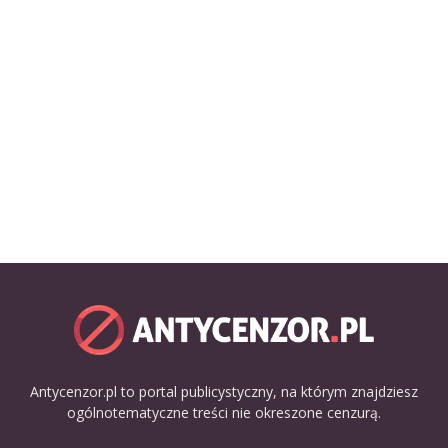
Antycenzor.pl to portal publicystyczny, na którym znajdziesz
ogólnotematyczne treści nie okreszone cenzurą.