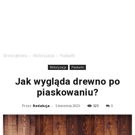
Strona główna
Motoryzacja
Piaskarki
Motoryzacja
Piaskarki
Jak wygląda drewno po
piaskowaniu?
Przez
Redakcja
-
5 kwietnia 2025
525
0