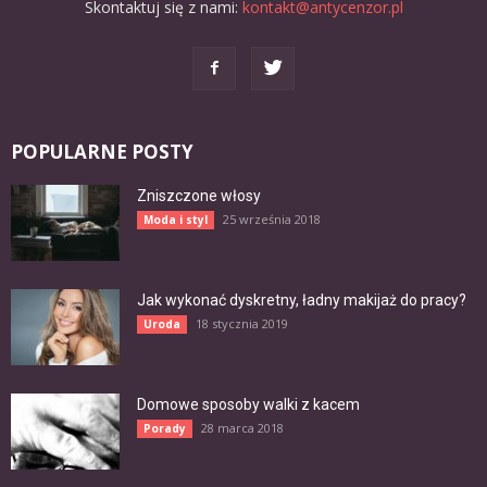
Skontaktuj się z nami:
kontakt@antycenzor.pl
POPULARNE POSTY
Zniszczone włosy
25 września 2018
Moda i styl
Jak wykonać dyskretny, ładny makijaż do pracy?
18 stycznia 2019
Uroda
Domowe sposoby walki z kacem
28 marca 2018
Porady